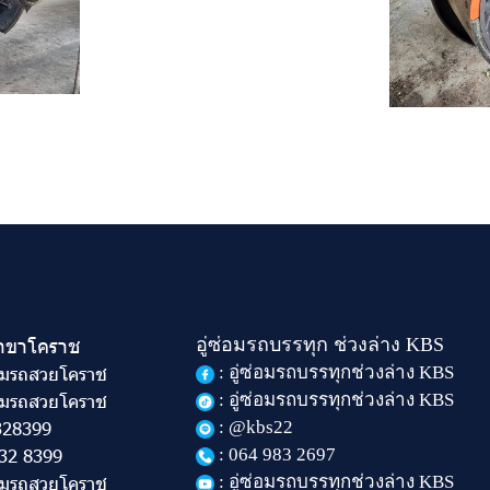
สาขาโคราช
อู่ซ่อมรถบรรทุก ช่วงล่าง KBS
อ็มรถสวยโคราช
: อู่ซ่อมรถบรรทุกช่วงล่าง KBS
อ็มรถสวยโคราช
: อู่ซ่อมรถบรรทุกช่วงล่าง KBS
328399
: @kbs22
32 8399
: 064 983 2697
อ็มรถสวยโคราช
: อู่ซ่อมรถบรรทุกช่วงล่าง KBS