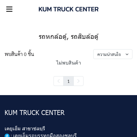
รถหกล้อตู้, รถสิบล้อตู้
พบสินค้า 0 ชิ้น
ความน่าสนใจ
ไม่พบสินค้า
1
KUM TRUCK CENTER
เคยูเอ็ม สาขาชลบุรี
:
เคยูเอ็มรถบรรทุกมือสองชลบุรี