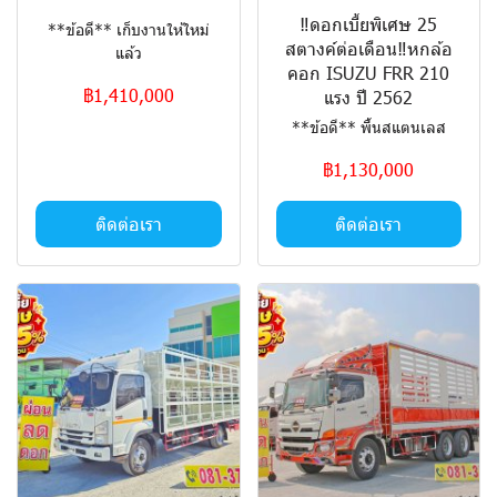
‼️ดอกเบี้ยพิเศษ 25
**ข้อดี** เก็บงานให้ใหม่
สตางค์ต่อเดือน‼️หกล้อ
แล้ว
คอก ISUZU FRR 210
฿1,410,000
แรง ปี 2562
**ข้อดี** พื้นสแตนเลส
฿1,130,000
ติดต่อเรา
ติดต่อเรา