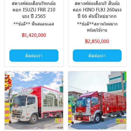
สตางค์ต่อเดือน‼️หกล้อ
สตางค์ต่อเดือน‼️ สิบล้อ
คอก ISUZU FRR 210
คอก HINO FL8J 260แรง
แรง ปี 2565
ปี 66 คันนี้ใหม่มากก
**ข้อดี** พื้นสแตนเลส
**ข้อดี**สภาพใหม่มาก
พร้อมใช้งาน
฿1,420,000
฿2,850,000
ติดต่อเรา
ติดต่อเรา