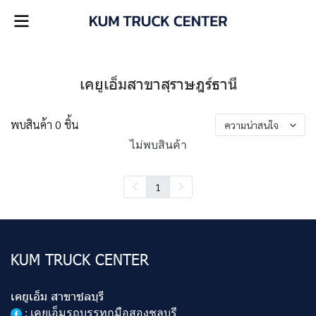
เคยูเอ็มสาขาสุราษฎร์ธานี
พบสินค้า 0 ชิ้น
ความน่าสนใจ
ไม่พบสินค้า
1
KUM TRUCK CENTER
เคยูเอ็ม สาขาชลบุรี
:
เคยูเอ็มรถบรรทุกมือสองชลบุรี