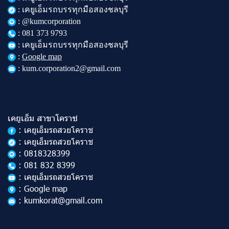
: เคยูเอ็มรถบรรทุกมือสองชลบุรี
: @kumcorporation
:
081 373 9793
: เคยูเอ็มรถบรรทุกมือสองชลบุรี
:
Google map
: kum.corporation2@gmail.com
เคยูเอ็ม สาขาโคราช
: เคยูเอ็มรถสวยโคราช
: เคยูเอ็มรถสวยโคราช
: 0818328399
: 081 832 8399
: เคยูเอ็มรถสวยโคราช
: Google map
: kumkorat@gmail.com