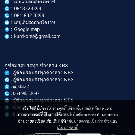
: เคยูเอ็มรถสวยโคราช
: 0818328399
: 081 832 8399
: เคยูเอ็มรถสวยโคราช
: Google map
: kumkorat@gmail.com
อู่ซ่อมรถบรรทุก ช่วงล่าง KBS
: อู่ซ่อมรถบรรทุกช่วงล่าง KBS
: อู่ซ่อมรถบรรทุกช่วงล่าง KBS
: @kbs22
: 064 983 2697
: อู่ซ่อมรถบรรทุกช่วงล่าง KBS
: Google map
เว็บไซต์นี้มีการใช้งานคุกกี้ เพื่อเพิ่มประสิทธิภาพและ
: kumbodyservice@gmail.com
ประสบการณ์ที่ดีในการใช้งานเว็บไซต์ของท่าน ท่านสามารถ
อ่านรายละเอียดเพิ่มเติมได้ที่
นโยบายความเป็นส่วนตัว
และ
นโยบายคุกกี้
Copyright | All Rights Reserved | Powered by kumtruckcenter.com