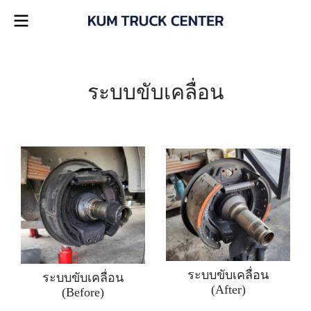
ระบบขับเคลื่อน
ระบบขับเคลื่อน
ระบบขับเคลื่อน
(After)
(Before)