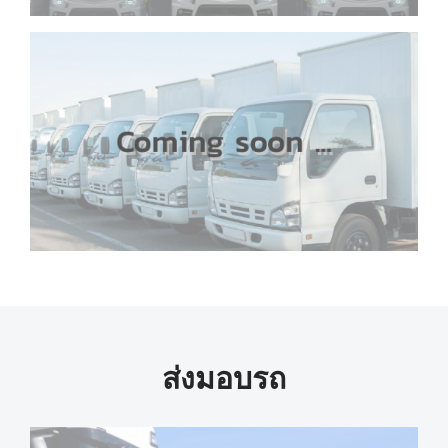
ส่งมอบรถ