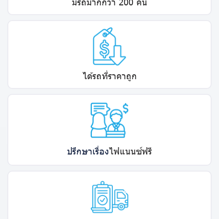
มีรถมากกว่า 200 คัน
ได้รถที่ราคาถูก
ปรึกษาเรื่อง
ไฟแนนซ์ฟรี