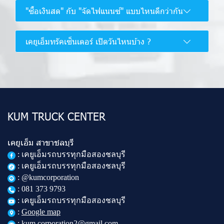
"ซื้อเงินสด" กับ "จัดไฟแนนซ์" แบบไหนดีกว่ากัน
เคยูเอ็มทรัคเซ็นเตอร์ เปิดวันไหนบ้าง ?
KUM TRUCK CENTER
เคยูเอ็ม สาขาชลบุรี
:
เคยูเอ็มรถบรรทุกมือสองชลบุรี
: เคยูเอ็มรถบรรทุกมือสองชลบุรี
: @kumcorporation
:
081 373 9793
: เคยูเอ็มรถบรรทุกมือสองชลบุรี
:
Google map
: kum.corporation2@gmail.com