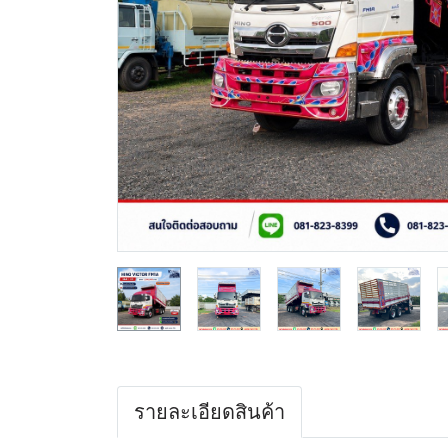
รายละเอียดสินค้า