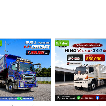
่
สินค้าใหม่