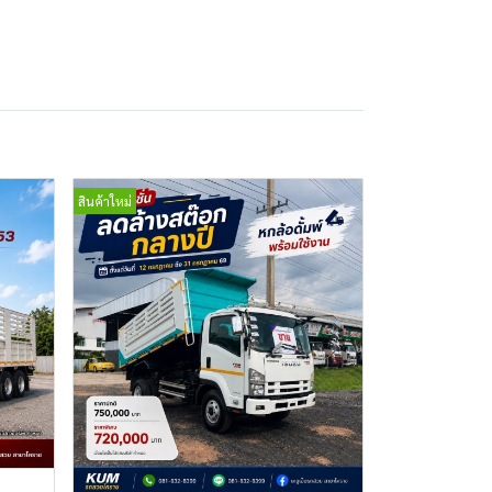
สินค้าใหม่