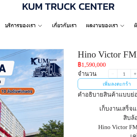
บริการของเรา
เกี่ยวกับเรา
ผลงานของเรา
ต
Hino Victor FM
฿1,590,000
จำนวน
เพิ่มลงตะกร้า
คำอธิบายสินค้าแบบย่
เก็บงานเสร็จแ
สิบล้
Hino Victor FM
เค