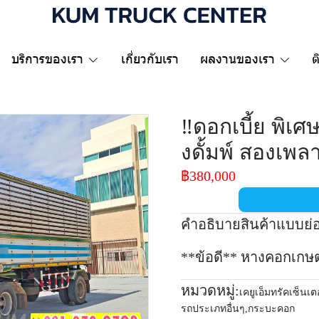
บริการของเรา
เกี่ยวกับเรา
ผลงานของเรา
ต
‼️ดอกเบี้ย พิเศ
งดั้มพ์ สองเพลา 
฿380,000
คำอธิบายสินค้าแบบย่
**ข้อดี** หางคอกเกษต
หมวดหมู่:
เคยูเอ็มทรัคเซ็นเต
รถประเภทอื่นๆ
,
กระบะคอก