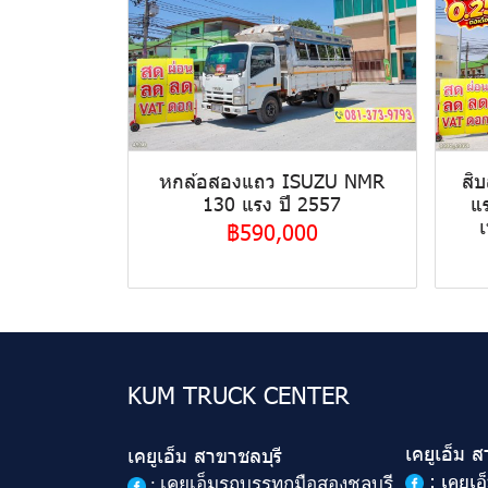
หกล้อสองแถว ISUZU NMR
สิ
130 แรง ปี 2557
แ
เ
฿590,000
KUM TRUCK CENTER
เคยูเอ็ม 
เคยูเอ็ม สาขาชลบุรี
: เคยูเ
:
เคยูเอ็มรถบรรทุกมือสองชลบุรี