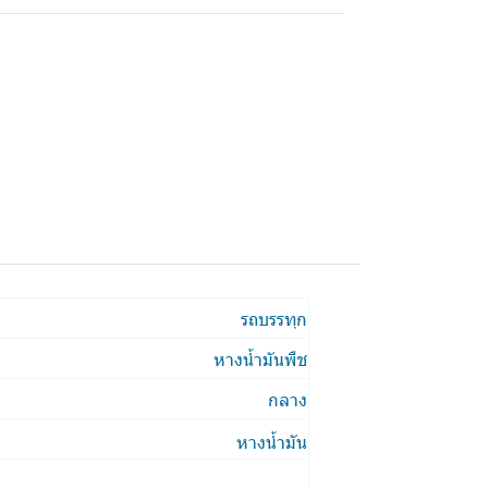
รถบรรทุก
หางน้ำมันพืช
กลาง
หางน้ำมัน