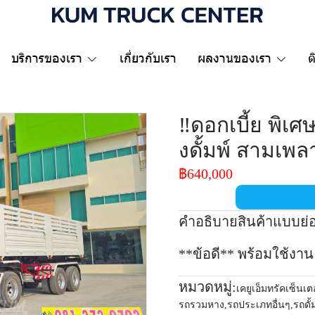
บริการของเรา
เกี่ยวกับเรา
ผลงานของเรา
ต
‼️ดอกเบี้ย พิเศ
งดั้มพ์ สามเพลา 
฿640,000
คำอธิบายสินค้าแบบย่
**ข้อดี** พร้อมใช้งาน
หมวดหมู่:
เคยูเอ็มทรัคเซ็นเต
รถรวมหาง
,
รถประเภทอื่นๆ
,
รถดั้