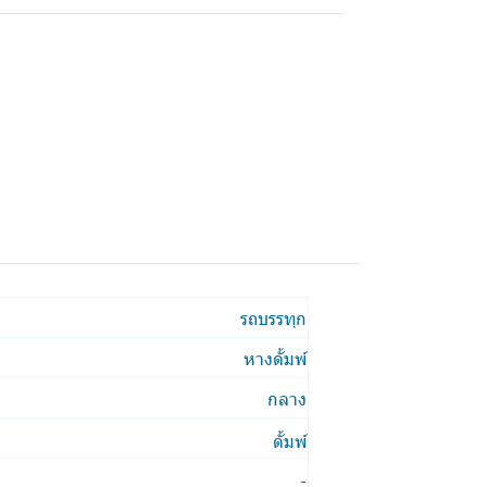
รถบรรทุก
หางดั้มพ์
กลาง
ดั้มพ์
-