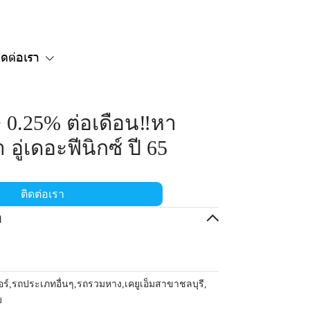
ิดต่อเรา
ษ 0.25% ต่อเดือน‼️หา
อู่เดอะฟีนิกซ์ ปี 65
ติดต่อเรา
อ
อร์
,
รถประเภทอื่นๆ
,
รถรวมหาง
,
เคยูเอ็มสาขาชลบุรี
,
ม