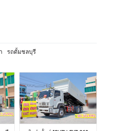
ก
รถดั้มชลบุรี