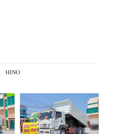
A
HINO