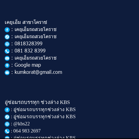
เคยูเอ็ม สาขาโคราช
: เคยูเอ็มรถสวยโคราช
: เคยูเอ็มรถสวยโคราช
: 0818328399
: 081 832 8399
: เคยูเอ็มรถสวยโคราช
: Google map
: kumkorat@gmail.com
อู่ซ่อมรถบรรทุก ช่วงล่าง KBS
: อู่ซ่อมรถบรรทุกช่วงล่าง KBS
: อู่ซ่อมรถบรรทุกช่วงล่าง KBS
: @kbs22
: 064 983 2697
: อู่ซ่อมรถบรรทุกช่วงล่าง KBS