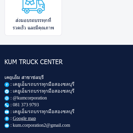
ส่งมอบรถบรรทุกที่
รวดเร็ว และมีคุณภาพ
KUM TRUCK CENTER
เคยูเอ็ม สาขาชลบุรี
:
เคยูเอ็มรถบรรทุกมือสองชลบุรี
: เคยูเอ็มรถบรรทุกมือสองชลบุรี
: @kumcorporation
:
081 373 9793
: เคยูเอ็มรถบรรทุกมือสองชลบุรี
:
Google map
: kum.corporation2@gmail.com