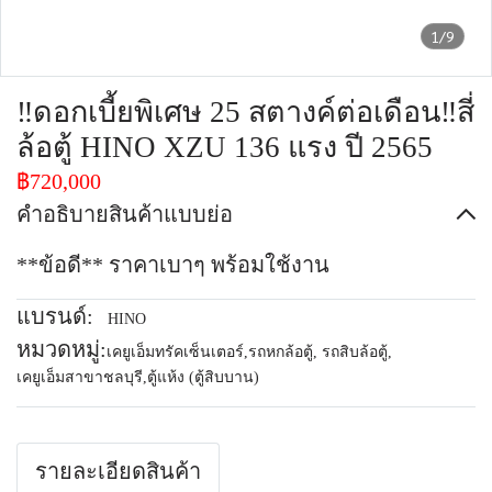
1/9
‼️ดอกเบี้ยพิเศษ 25 สตางค์ต่อเดือน‼️สี่
ล้อตู้ HINO XZU 136 แรง ปี 2565
฿720,000
คำอธิบายสินค้าแบบย่อ
**ข้อดี** ราคาเบาๆ พร้อมใช้งาน
แบรนด์:
HINO
หมวดหมู่:
เคยูเอ็มทรัคเซ็นเตอร์
,
รถหกล้อตู้, รถสิบล้อตู้
,
เคยูเอ็มสาขาชลบุรี
,
ตู้แห้ง (ตู้สิบบาน)
รายละเอียดสินค้า